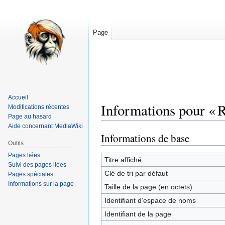
Page
Accueil
Informations pour «
Modifications récentes
Page au hasard
Aide concernant MediaWiki
Informations de base
Aller
Aller
Outils
à
à
Pages liées
la
la
Titre affiché
Suivi des pages liées
navigation
recherche
Clé de tri par défaut
Pages spéciales
Informations sur la page
Taille de la page (en octets)
Identifiant dʼespace de noms
Identifiant de la page