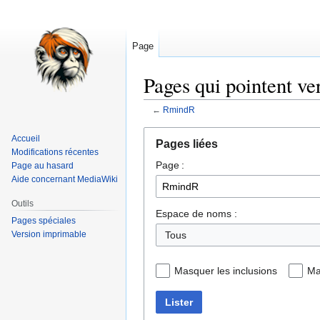
Page
Pages qui pointent v
←
RmindR
Aller
Aller
Accueil
Pages liées
à
à
Modifications récentes
Page :
la
la
Page au hasard
Aide concernant MediaWiki
navigation
recherche
Outils
Espace de noms :
Pages spéciales
Version imprimable
Tous
Masquer les inclusions
Ma
Lister