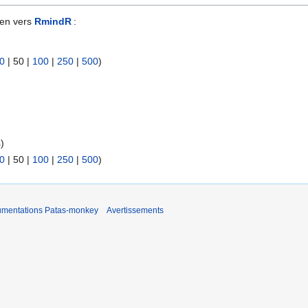
ien vers
RmindR
:
0
|
50
|
100
|
250
|
500
)
s
)
0
|
50
|
100
|
250
|
500
)
umentations Patas-monkey
Avertissements