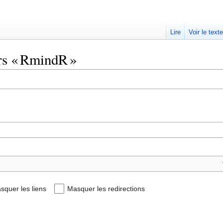
Lire
Voir le text
ers « RmindR »
squer les liens
Masquer les redirections