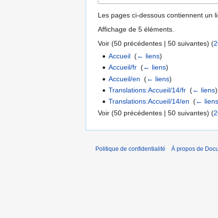
Les pages ci-dessous contiennent un l
Affichage de 5 éléments.
Voir (
50 précédentes
|
50 suivantes
) (
2
Accueil
‎
(
← liens
)
Accueil/fr
‎
(
← liens
)
Accueil/en
‎
(
← liens
)
Translations:Accueil/14/fr
‎
(
← liens
)
Translations:Accueil/14/en
‎
(
← lien
Voir (
50 précédentes
|
50 suivantes
) (
2
Politique de confidentialité
À propos de Doc