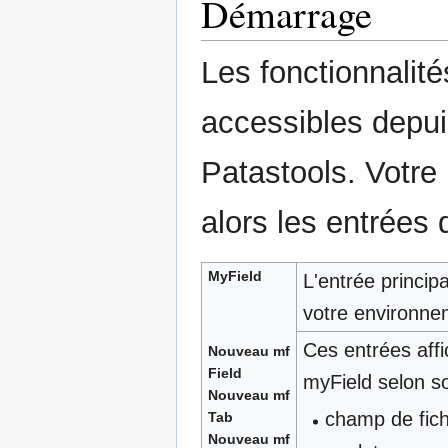
Démarrage
Les fonctionnalit
accessibles depui
Patastools. Votr
alors les entrées
MyField
L'entrée principa
votre environne
Ces entrées aff
Nouveau mf
Field
myField selon so
Nouveau mf
champ de fic
Tab
Nouveau mf