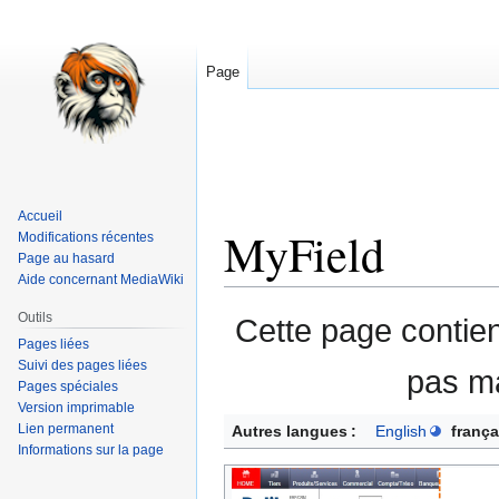
Page
Accueil
MyField
Modifications récentes
Page au hasard
Aide concernant MediaWiki
Aller
Aller
Outils
Cette page contie
à
à
Pages liées
la
la
Suivi des pages liées
pas ma
Pages spéciales
navigation
recherche
Version imprimable
Lien permanent
Autres langues :
English
frança
Informations sur la page