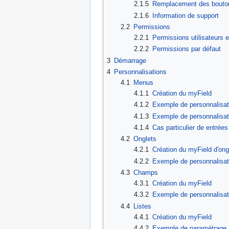
2.1.5
Remplacement des bouton
2.1.6
Information de support
2.2
Permissions
2.2.1
Permissions utilisateurs 
2.2.2
Permissions par défaut
3
Démarrage
4
Personnalisations
4.1
Menus
4.1.1
Création du myField
4.1.2
Exemple de personnalisat
4.1.3
Exemple de personnalisat
4.1.4
Cas particulier de entrée
4.2
Onglets
4.2.1
Création du myField d'ong
4.2.2
Exemple de personnalisati
4.3
Champs
4.3.1
Création du myField
4.3.2
Exemple de personnalisat
4.4
Listes
4.4.1
Création du myField
4.4.2
Exemple de paramétrage