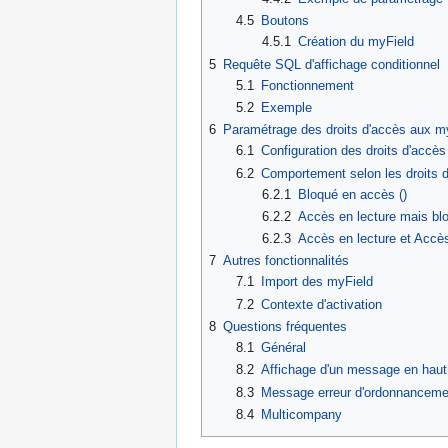
4.5
Boutons
4.5.1
Création du myField
5
Requête SQL d'affichage conditionnel
5.1
Fonctionnement
5.2
Exemple
6
Paramétrage des droits d'accès aux m
6.1
Configuration des droits d'accès
6.2
Comportement selon les droits 
6.2.1
Bloqué en accès ()
6.2.2
Accès en lecture mais blo
6.2.3
Accès en lecture et Accès
7
Autres fonctionnalités
7.1
Import des myField
7.2
Contexte d'activation
8
Questions fréquentes
8.1
Général
8.2
Affichage d'un message en haut
8.3
Message erreur d'ordonnanceme
8.4
Multicompany