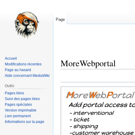
Page
Accueil
MoreWebportal
Modifications récentes
Page au hasard
Aide concernant MediaWiki
Aller
Aller
à
à
Outils
la
la
Pages liées
navigation
recherche
Suivi des pages liées
Pages spéciales
Version imprimable
Lien permanent
Informations sur la page