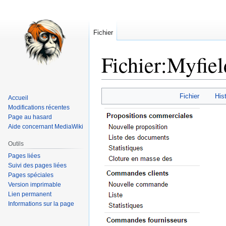
Fichier
Fichier
:
Myfiel
Aller
Aller
Fichier
Hist
Accueil
à
à
Modifications récentes
la
la
Page au hasard
navigation
recherche
Aide concernant MediaWiki
Outils
Pages liées
Suivi des pages liées
Pages spéciales
Version imprimable
Lien permanent
Informations sur la page