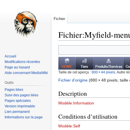
Fichier
Fichier
:
Myfield-menu
Aller
Aller
à
à
Accueil
la
la
Modifications récentes
navigation
recherche
Page au hasard
Taille de cet aperçu :
800 × 44 pixels
.
Autre ré
Aide concernant MediaWiki
Fichier d’origine
‎
(880 × 48 pixels, taille
Outils
Pages liées
Description
Suivi des pages liées
Pages spéciales
Modèle:Information
Version imprimable
Lien permanent
Conditions d’utilisation
Informations sur la page
Modèle:Self