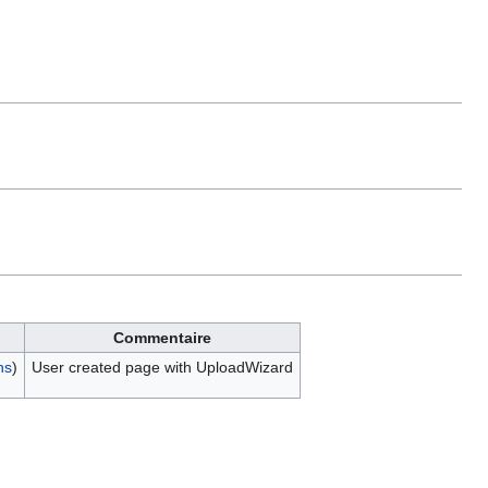
Commentaire
ns
)
User created page with UploadWizard