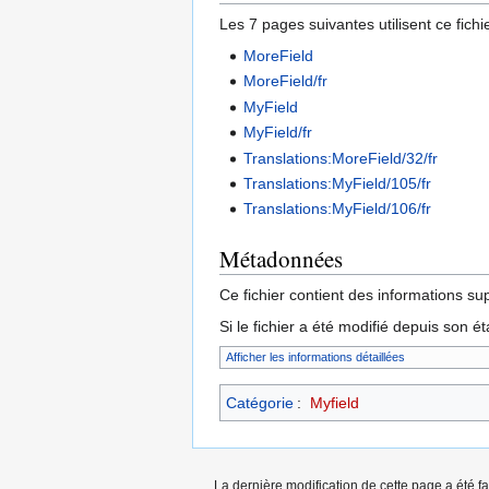
Les 7 pages suivantes utilisent ce fichie
MoreField
MoreField/fr
MyField
MyField/fr
Translations:MoreField/32/fr
Translations:MyField/105/fr
Translations:MyField/106/fr
Métadonnées
Ce fichier contient des informations su
Si le fichier a été modifié depuis son é
Afficher les informations détaillées
Catégorie
:
Myfield
La dernière modification de cette page a été fa