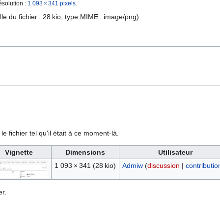
ésolution :
1 093 × 341 pixels
.
lle du fichier : 28 kio, type MIME :
image/png
)
e fichier tel qu'il était à ce moment-là.
Vignette
Dimensions
Utilisateur
1 093 × 341
(28 kio)
Admiw
(
discussion
|
contributio
r.