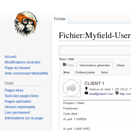
Fichier
Fichier
:
Myfield-User
Aller
Aller
à
à
Accueil
la
la
Modifications récentes
navigation
recherche
Page au hasard
Aide concernant MediaWiki
Outils
Pages liées
Suivi des pages liées
Pages spéciales
Version imprimable
Lien permanent
Informations sur la page