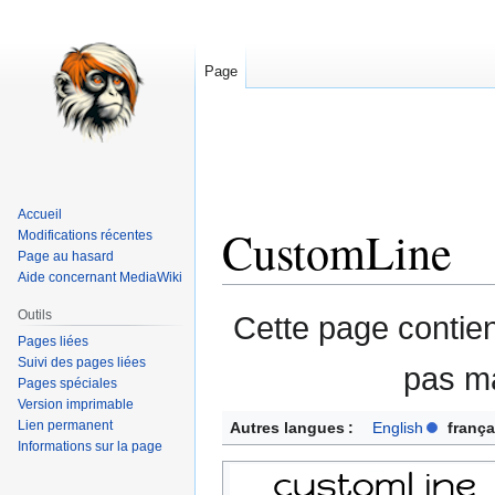
Page
Accueil
CustomLine
Modifications récentes
Page au hasard
Aide concernant MediaWiki
Aller
Aller
Outils
Cette page contie
à
à
Pages liées
la
la
Suivi des pages liées
pas ma
Pages spéciales
navigation
recherche
Version imprimable
Lien permanent
Autres langues :
English
frança
Informations sur la page