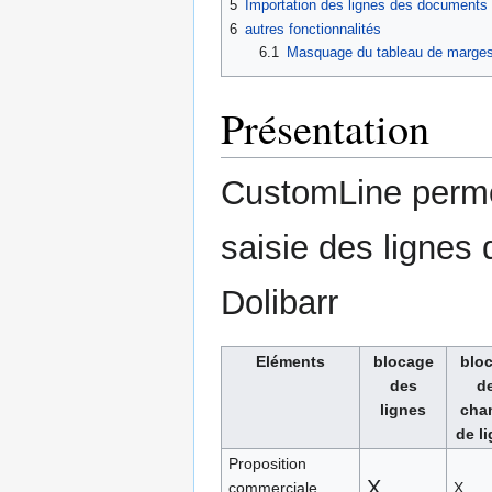
5
Importation des lignes des document
6
autres fonctionnalités
6.1
Masquage du tableau de marges
Présentation
CustomLine permet 
saisie des lignes 
Dolibarr
Eléments
blocage
blo
des
d
lignes
cha
de l
Proposition
X
commerciale
X