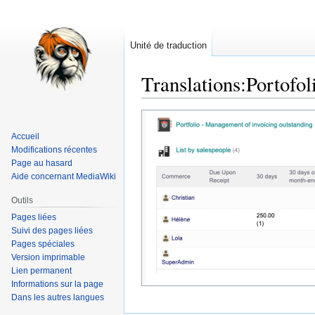
Unité de traduction
Translations
:
Portofol
Aller
Aller
à
à
Accueil
la
la
Modifications récentes
navigation
recherche
Page au hasard
Aide concernant MediaWiki
Outils
Pages liées
Suivi des pages liées
Pages spéciales
Version imprimable
Lien permanent
Informations sur la page
Dans les autres langues