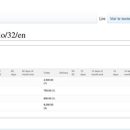
Lire
Voir le text
io/32/en