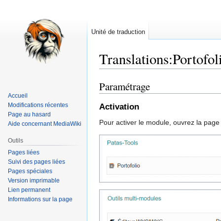
Unité de traduction
Translations
:
Portofol
Paramétrage
Aller
Aller
à
à
Accueil
Modifications récentes
Activation
la
la
Page au hasard
navigation
recherche
Pour activer le module, ouvrez la page
Aide concernant MediaWiki
Outils
Pages liées
Suivi des pages liées
Pages spéciales
Version imprimable
Lien permanent
Informations sur la page