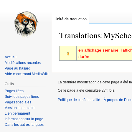
Unité de traduction
Translations
:
MySched
Aller
Aller
en affichage semaine, l'affi
à
à
durée
Accueil
la
la
Modifications récentes
navigation
recherche
Page au hasard
Aide concernant MediaWiki
La dernière modification de cette page a été fa
Outils
Cette page a été consultée 274 fois.
Pages liées
Suivi des pages liées
Politique de confidentialité
À propos de Doc
Pages spéciales
Version imprimable
Lien permanent
Informations sur la page
Dans les autres langues