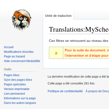
Unité de traduction
Translations
:
MySched
Aller
Aller
Ces filtres se retrouvent au niveau des l
à
à
Accueil
Pour la suite du document, no
la
la
Modifications récentes
l'intervention et d'étape po
navigation
recherche
Page au hasard
Aide concernant MediaWiki
Outils
Pages liées
La dernière modification de cette page a été fa
Suivi des pages liées
Cette page a été consultée 281 fois.
Pages spéciales
Version imprimable
Politique de confidentialité
À propos de Doc
Lien permanent
Informations sur la page
Dans les autres langues