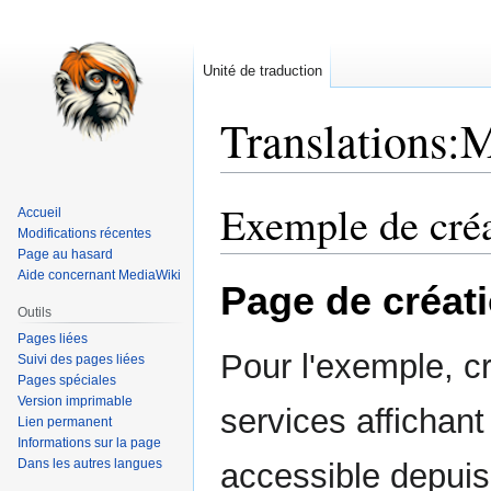
Unité de traduction
Translations
:
M
Exemple de créa
Aller
Aller
Accueil
à
à
Modifications récentes
Page au hasard
la
la
Aide concernant MediaWiki
navigation
recherche
Page de créat
Outils
Pages liées
Pour l'exemple, cr
Suivi des pages liées
Pages spéciales
Version imprimable
services affichant
Lien permanent
Informations sur la page
Dans les autres langues
accessible depuis