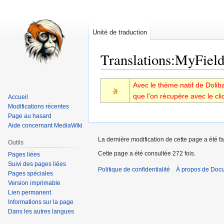
Unité de traduction
Translations
:
MyField
Aller
Aller
Avec le thème natif de Dolibar
à
à
que l'on récupère avec le cli
Accueil
la
la
Modifications récentes
navigation
recherche
Page au hasard
Aide concernant MediaWiki
La dernière modification de cette page a été fa
Outils
Cette page a été consultée 272 fois.
Pages liées
Suivi des pages liées
Politique de confidentialité
À propos de Doc
Pages spéciales
Version imprimable
Lien permanent
Informations sur la page
Dans les autres langues