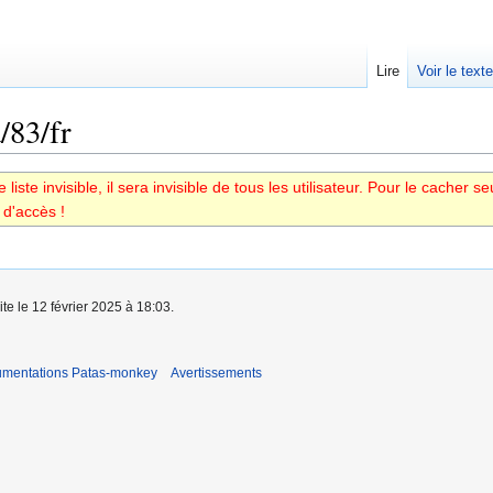
Lire
Voir le text
/83/fr
iste invisible, il sera invisible de tous les utilisateur. Pour le cacher s
 d'accès !
ite le 12 février 2025 à 18:03.
umentations Patas-monkey
Avertissements