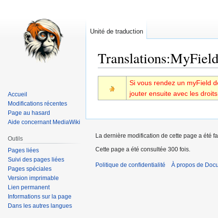
Unité de traduction
Translations
:
MyField
Aller
Aller
Si vous rendez un myField de l
à
à
jouter ensuite avec les droits
Accueil
la
la
Modifications récentes
navigation
recherche
Page au hasard
Aide concernant MediaWiki
La dernière modification de cette page a été fa
Outils
Cette page a été consultée 300 fois.
Pages liées
Suivi des pages liées
Politique de confidentialité
À propos de Doc
Pages spéciales
Version imprimable
Lien permanent
Informations sur la page
Dans les autres langues