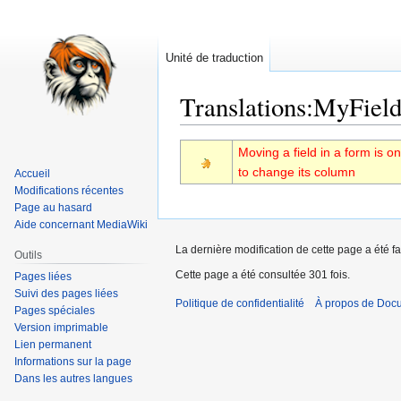
Unité de traduction
Translations
:
MyField
Aller
Aller
Moving a field in a form is on
à
à
to change its column
Accueil
la
la
Modifications récentes
navigation
recherche
Page au hasard
Aide concernant MediaWiki
La dernière modification de cette page a été fa
Outils
Cette page a été consultée 301 fois.
Pages liées
Suivi des pages liées
Politique de confidentialité
À propos de Doc
Pages spéciales
Version imprimable
Lien permanent
Informations sur la page
Dans les autres langues