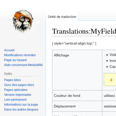
Unité de traduction
Translations
:
MyField
Aller
Aller
| style="vertical-align:top;" |
à
à
Accueil
la
la
Visi
Affichage
Modifications récentes
navigation
recherche
Page au hasard
Invi
Aide concernant MediaWiki
Cac
Outils
Pages liées
Suivi des pages liées
Pages spéciales
Version imprimable
Couleur de fond
utilise
Lien permanent
Informations sur la page
Déplacement
saisiss
Dans les autres langues