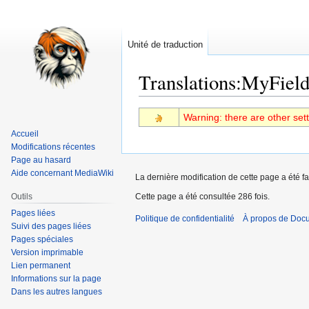
Unité de traduction
Translations
:
MyField
Aller
Aller
Warning: there are other sett
à
à
Accueil
la
la
Modifications récentes
navigation
recherche
Page au hasard
Aide concernant MediaWiki
La dernière modification de cette page a été fa
Outils
Cette page a été consultée 286 fois.
Pages liées
Politique de confidentialité
À propos de Doc
Suivi des pages liées
Pages spéciales
Version imprimable
Lien permanent
Informations sur la page
Dans les autres langues