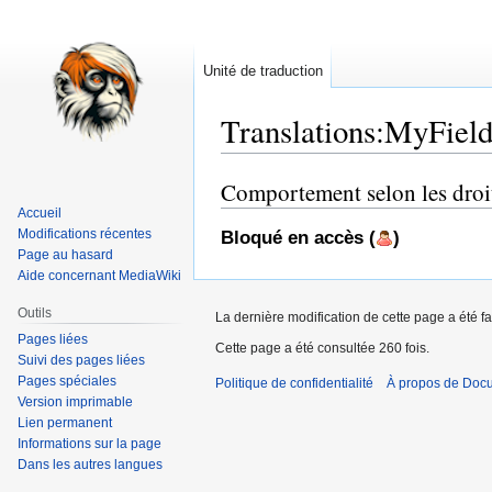
Unité de traduction
Translations
:
MyField
Comportement selon les droit
Aller
Aller
à
à
Accueil
Modifications récentes
Bloqué en accès (
)
la
la
Page au hasard
navigation
recherche
Aide concernant MediaWiki
Outils
La dernière modification de cette page a été fa
Pages liées
Cette page a été consultée 260 fois.
Suivi des pages liées
Pages spéciales
Politique de confidentialité
À propos de Doc
Version imprimable
Lien permanent
Informations sur la page
Dans les autres langues