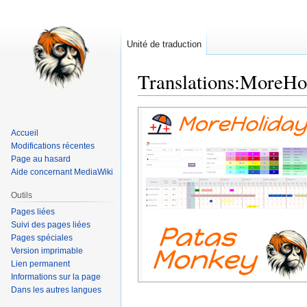
Unité de traduction
Translations
:
MoreHol
Aller
Aller
à
à
Accueil
la
la
Modifications récentes
navigation
recherche
Page au hasard
Aide concernant MediaWiki
Outils
Pages liées
Suivi des pages liées
Pages spéciales
Version imprimable
Lien permanent
Informations sur la page
Dans les autres langues