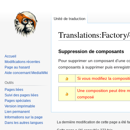
Unité de traduction
Translations
:
Factory/
Aller
Aller
Suppression de composants
à
à
Accueil
Pour supprimer un composant d'une com
la
la
Modifications récentes
composants à supprimer puis enregistr
navigation
recherche
Page au hasard
Aide concernant MediaWiki
Si vous modifiez la composit
Outils
Pages liées
Une composition peut être mo
Suivi des pages liées
composé
Pages spéciales
Version imprimable
Lien permanent
Informations sur la page
La dernière modification de cette page a été fa
Dans les autres langues