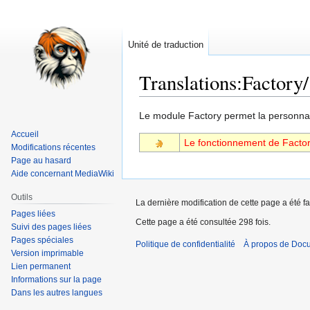
Unité de traduction
Translations
:
Factory/
Aller
Aller
Le module Factory permet la personnal
à
à
Accueil
Le fonctionnement de Factor
la
la
Modifications récentes
navigation
recherche
Page au hasard
Aide concernant MediaWiki
Outils
La dernière modification de cette page a été fa
Pages liées
Cette page a été consultée 298 fois.
Suivi des pages liées
Pages spéciales
Politique de confidentialité
À propos de Doc
Version imprimable
Lien permanent
Informations sur la page
Dans les autres langues