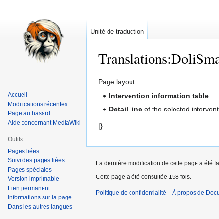
Unité de traduction
Translations
:
DoliSma
Aller
Aller
Page layout:
à
à
Accueil
Intervention information table
la
la
Modifications récentes
Detail line
of the selected intervent
navigation
recherche
Page au hasard
Aide concernant MediaWiki
|}
Outils
Pages liées
Suivi des pages liées
La dernière modification de cette page a été f
Pages spéciales
Cette page a été consultée 158 fois.
Version imprimable
Lien permanent
Politique de confidentialité
À propos de Doc
Informations sur la page
Dans les autres langues