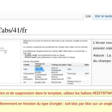
Lire
Voir le text
abs/41/fr
L'écran vous
pouvez copie
Astuce : La 
du champs d
ition et de suppression dans le template, utilisez les balises #EDITB
fféremment en fonction du type d'onglet : soit bloc par bloc sur un ongle