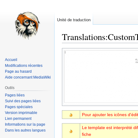
Unité de traduction
Translations
:
CustomT
Aller
Aller
à
à
Accueil
la
la
Modifications récentes
navigation
recherche
Page au hasard
Aide concernant MediaWiki
Outils
Pages liées
Suivi des pages liées
Pages spéciales
Version imprimable
Pour ajouter les icônes d'éd
Lien permanent
Informations sur la page
Le template est interprété di
Dans les autres langues
fiche