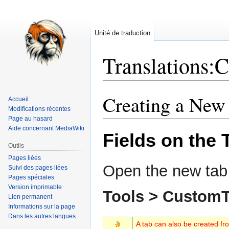
Unité de traduction
Translations
:
C
Creating a New
Aller
Aller
Accueil
à
à
Modifications récentes
Page au hasard
la
la
Aide concernant MediaWiki
navigation
recherche
Fields on the 
Outils
Pages liées
Open the new tab
Suivi des pages liées
Pages spéciales
Version imprimable
Tools > Custom
Lien permanent
Informations sur la page
Dans les autres langues
A tab can also be created fro