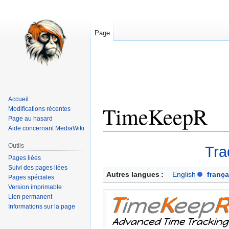
Page
Accueil
TimeKeepR
Modifications récentes
Page au hasard
Aide concernant MediaWiki
Aller
Aller
Outils
Tra
à
à
Pages liées
la
la
Suivi des pages liées
Autres langues :
English
frança
Pages spéciales
navigation
recherche
Version imprimable
Lien permanent
Informations sur la page