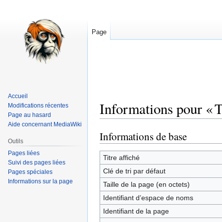
Page
Accueil
Informations pour «
Modifications récentes
Page au hasard
Aide concernant MediaWiki
Informations de base
Aller
Aller
Outils
à
à
Pages liées
la
la
Titre affiché
Suivi des pages liées
navigation
recherche
Clé de tri par défaut
Pages spéciales
Informations sur la page
Taille de la page (en octets)
Identifiant dʼespace de noms
Identifiant de la page