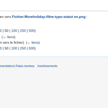
ien vers
Fichier:Moreholiday-filtre-type-statut en.png
:
0
|
50
|
100
|
250
|
500
)
 ‎
(
← liens
)
n vers le fichier) ‎
(
← liens
)
0
|
50
|
100
|
250
|
500
)
umentations Patas-monkey
Avertissements