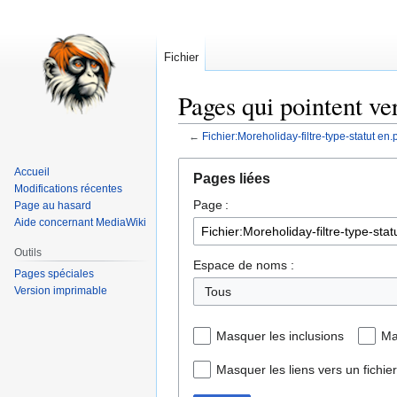
Fichier
Pages qui pointent ve
←
Fichier:Moreholiday-filtre-type-statut en
Aller
Aller
Accueil
Pages liées
à
à
Modifications récentes
Page :
la
la
Page au hasard
Aide concernant MediaWiki
navigation
recherche
Outils
Espace de noms :
Pages spéciales
Version imprimable
Tous
Masquer les inclusions
Ma
Masquer les liens vers un fichier