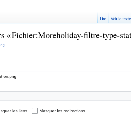
Lire
Voir le text
rs « Fichier:Moreholiday-filtre-type-sta
.png
squer les liens
Masquer les redirections