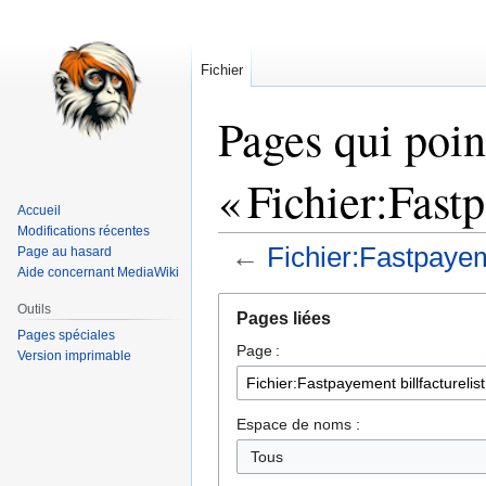
Fichier
Pages qui poin
« Fichier:Fast
Accueil
Modifications récentes
←
Fichier:Fastpayeme
Page au hasard
Aide concernant MediaWiki
Aller
Aller
Outils
Pages liées
à
à
Pages spéciales
Page :
la
la
Version imprimable
navigation
recherche
Espace de noms :
Tous