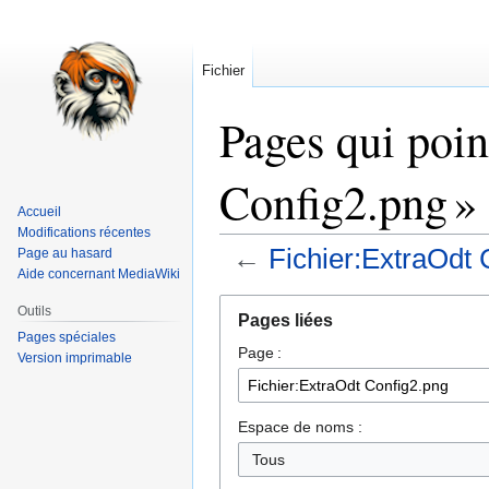
Fichier
Pages qui poin
Config2.png »
Accueil
Modifications récentes
←
Fichier:ExtraOdt 
Page au hasard
Aide concernant MediaWiki
Aller
Aller
Outils
Pages liées
à
à
Pages spéciales
Page :
la
la
Version imprimable
navigation
recherche
Espace de noms :
Tous