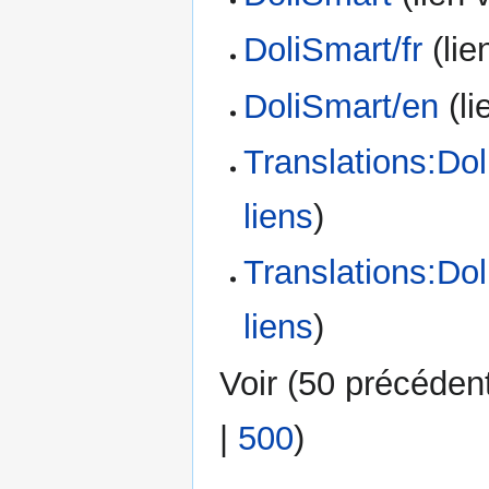
DoliSmart/fr
(lien
DoliSmart/en
(li
Translations:Dol
liens
)
Translations:Do
liens
)
Voir (
50 précéden
|
500
)