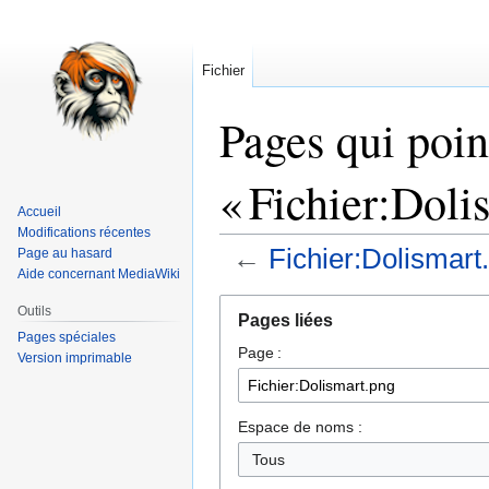
Fichier
Pages qui poin
« Fichier:Doli
Accueil
Modifications récentes
←
Fichier:Dolismart
Page au hasard
Aide concernant MediaWiki
Aller
Aller
Outils
Pages liées
à
à
Pages spéciales
Page :
la
la
Version imprimable
navigation
recherche
Espace de noms :
Tous