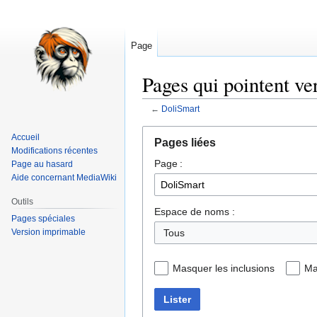
Page
Pages qui pointent ve
←
DoliSmart
Aller
Aller
Accueil
Pages liées
à
à
Modifications récentes
Page :
la
la
Page au hasard
Aide concernant MediaWiki
navigation
recherche
Outils
Espace de noms :
Pages spéciales
Version imprimable
Tous
Masquer les inclusions
Ma
Lister