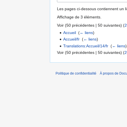
Les pages ci-dessous contiennent un l
Affichage de 3 éléments.
Voir (
50 précédentes
|
50 suivantes
) (
2
Accueil
‎
(
← liens
)
Accueil/fr
‎
(
← liens
)
Translations:Accueil/14/fr
‎
(
← liens
)
Voir (
50 précédentes
|
50 suivantes
) (
2
Politique de confidentialité
À propos de Doc