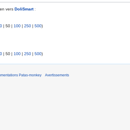
ien vers
DoliSmart
:
0
|
50
|
100
|
250
|
500
)
0
|
50
|
100
|
250
|
500
)
umentations Patas-monkey
Avertissements