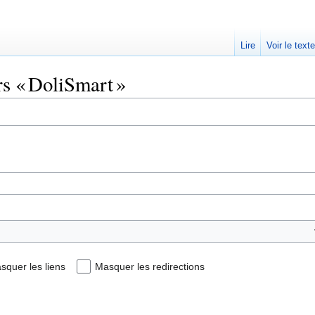
Lire
Voir le text
rs « DoliSmart »
squer les liens
Masquer les redirections