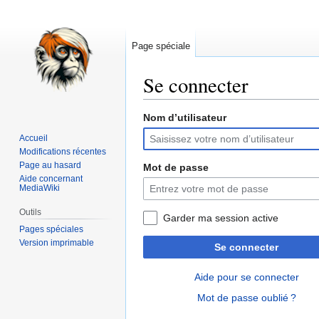
Page spéciale
Se connecter
Nom d’utilisateur
Aller
Aller
à
à
Accueil
la
la
Modifications récentes
navigation
recherche
Page au hasard
Mot de passe
Aide concernant
MediaWiki
Outils
Garder ma session active
Pages spéciales
Version imprimable
Se connecter
Aide pour se connecter
Mot de passe oublié ?