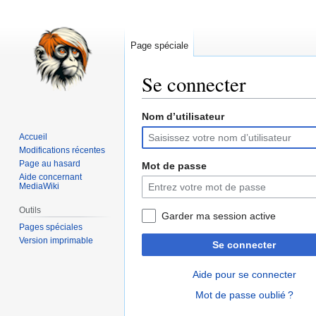
Page spéciale
Se connecter
Nom d’utilisateur
Aller
Aller
à
à
Accueil
la
la
Modifications récentes
navigation
recherche
Page au hasard
Mot de passe
Aide concernant
MediaWiki
Outils
Garder ma session active
Pages spéciales
Version imprimable
Se connecter
Aide pour se connecter
Mot de passe oublié ?