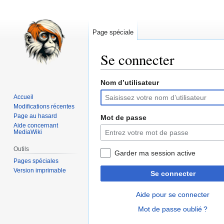
Page spéciale
Se connecter
Nom d’utilisateur
Aller
Aller
à
à
Accueil
la
la
Modifications récentes
navigation
recherche
Page au hasard
Mot de passe
Aide concernant
MediaWiki
Outils
Garder ma session active
Pages spéciales
Version imprimable
Se connecter
Aide pour se connecter
Mot de passe oublié ?