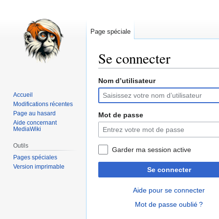
Page spéciale
Se connecter
Nom d’utilisateur
Aller
Aller
à
à
Accueil
la
la
Modifications récentes
navigation
recherche
Page au hasard
Mot de passe
Aide concernant
MediaWiki
Outils
Garder ma session active
Pages spéciales
Version imprimable
Se connecter
Aide pour se connecter
Mot de passe oublié ?