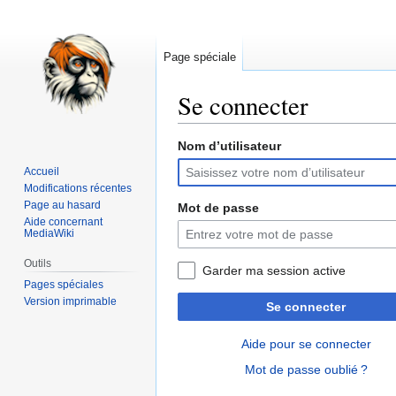
Page spéciale
Se connecter
Nom d’utilisateur
Aller
Aller
à
à
Accueil
la
la
Modifications récentes
navigation
recherche
Page au hasard
Mot de passe
Aide concernant
MediaWiki
Outils
Garder ma session active
Pages spéciales
Version imprimable
Se connecter
Aide pour se connecter
Mot de passe oublié ?