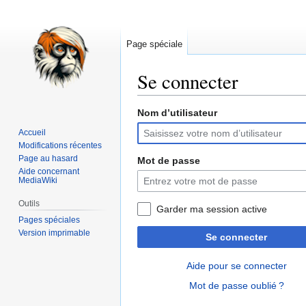
Page spéciale
Se connecter
Nom d’utilisateur
Aller
Aller
à
à
Accueil
la
la
Modifications récentes
navigation
recherche
Page au hasard
Mot de passe
Aide concernant
MediaWiki
Outils
Garder ma session active
Pages spéciales
Version imprimable
Se connecter
Aide pour se connecter
Mot de passe oublié ?