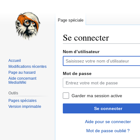
Page spéciale
Se connecter
Nom d’utilisateur
Aller
Aller
à
à
Accueil
la
la
Modifications récentes
navigation
recherche
Page au hasard
Mot de passe
Aide concernant
MediaWiki
Outils
Garder ma session active
Pages spéciales
Version imprimable
Se connecter
Aide pour se connecter
Mot de passe oublié ?