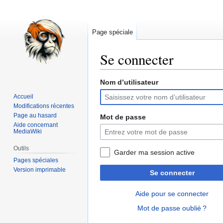
Page spéciale
Se connecter
Nom d’utilisateur
Aller
Aller
à
à
Accueil
la
la
Modifications récentes
navigation
recherche
Page au hasard
Mot de passe
Aide concernant
MediaWiki
Outils
Garder ma session active
Pages spéciales
Version imprimable
Se connecter
Aide pour se connecter
Mot de passe oublié ?