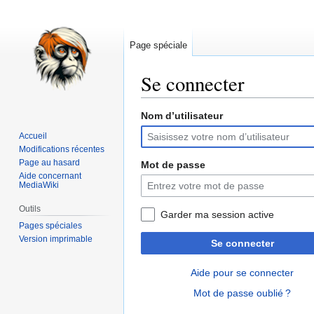
Page spéciale
Se connecter
Nom d’utilisateur
Aller
Aller
à
à
Accueil
la
la
Modifications récentes
navigation
recherche
Page au hasard
Mot de passe
Aide concernant
MediaWiki
Outils
Garder ma session active
Pages spéciales
Version imprimable
Se connecter
Aide pour se connecter
Mot de passe oublié ?