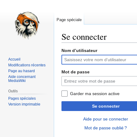
Page spéciale
Se connecter
Nom d’utilisateur
Aller
Aller
à
à
Accueil
la
la
Modifications récentes
navigation
recherche
Page au hasard
Mot de passe
Aide concernant
MediaWiki
Outils
Garder ma session active
Pages spéciales
Version imprimable
Se connecter
Aide pour se connecter
Mot de passe oublié ?