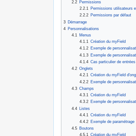
2.2
Permissions
2.2.1
Permissions utilisateurs 
2.2.2
Permissions par défaut
3
Démarrage
4
Personnalisations
4.1
Menus
4.1.1
Création du myField
4.1.2
Exemple de personnalisat
4.1.3
Exemple de personnalisat
4.1.4
Cas particulier de entrée
4.2
Onglets
4.2.1
Création du myField d'ong
4.2.2
Exemple de personnalisati
4.3
Champs
4.3.1
Création du myField
4.3.2
Exemple de personnalisat
4.4
Listes
4.4.1
Création du myField
4.4.2
Exemple de paramétrage
4.5
Boutons
4.5.1
Création du myField