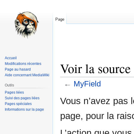
Page
Accueil
Voir la sourc
Modifications récentes
Page au hasard
Aide concernant MediaWiki
←
MyField
Outils
Pages liées
Aller
Aller
Vous n’avez pas le
Suivi des pages liées
à
à
Pages spéciales
Informations sur la page
la
la
page, pour la rais
navigation
recherche
L’action que vous