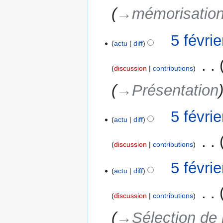
i
→‎mémorisation
o
n
5
5 févri
s
actu
diff
février
2025
‎
discussion
contributions
→‎Présentation
5 févri
actu
diff
‎
discussion
contributions
A
5 févri
u
actu
diff
c
‎
u
discussion
contributions
n
→‎Sélection de l
r