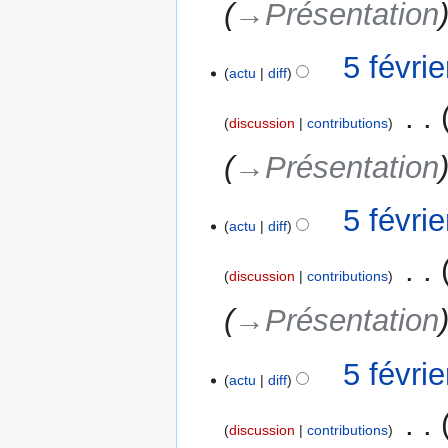
→‎Présentation
e
s
m
5 févri
o
actu
diff
d
‎
i
discussion
contributions
f
→‎Présentation
i
c
a
5 févri
actu
diff
t
i
‎
o
discussion
contributions
n
→‎Présentation
s
5 févri
actu
diff
‎
discussion
contributions