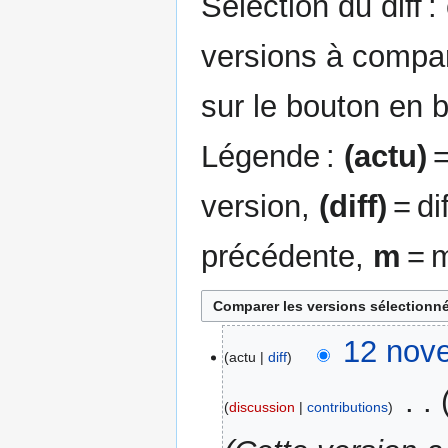
Sélection du diff 
versions à compar
sur le bouton en 
Légende :
(actu)
=
version,
(diff)
= di
précédente,
m
= m
12
12 nov
actu
diff
novembre
2025
‎
discussion
contributions