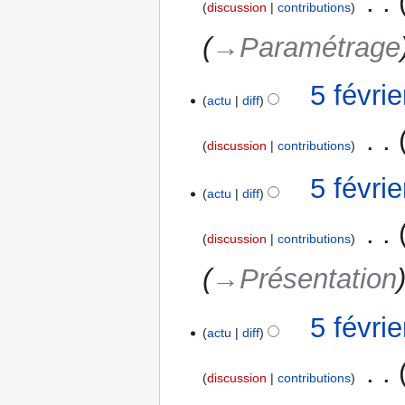
‎
discussion
contributions
→‎Paramétrage
5 févri
actu
diff
‎
discussion
contributions
A
5 févri
u
actu
diff
c
‎
u
discussion
contributions
n
→‎Présentation
r
é
s
5 févri
u
actu
diff
m
‎
é
discussion
contributions
d