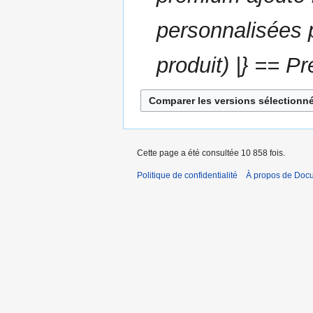
t
i
personnalisées p
o
n
produit) |} == P
s
Cette page a été consultée 10 858 fois.
Politique de confidentialité
À propos de Doc