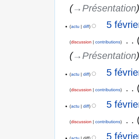
→‎Présentation
5 févri
actu
diff
‎
discussion
contributions
→‎Présentation
5 févri
actu
diff
‎
discussion
contributions
A
5 févri
u
actu
diff
c
‎
u
discussion
contributions
n
A
r
5 févri
u
actu
diff