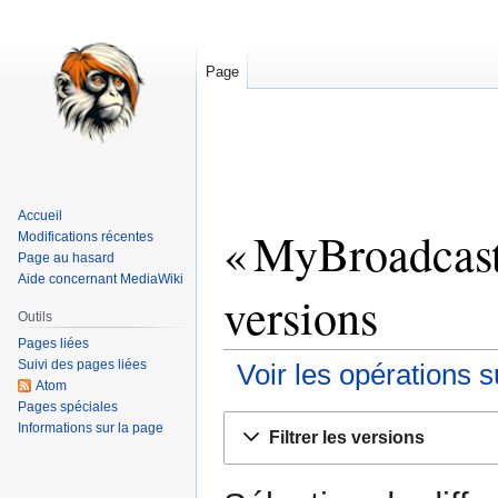
Page
Accueil
« MyBroadcast 
Modifications récentes
Page au hasard
Aide concernant MediaWiki
versions
Outils
Pages liées
Suivi des pages liées
Voir les opérations s
Atom
Pages spéciales
Aller
Aller
Informations sur la page
Filtrer les versions
à
à
la
la
navigation
recherche