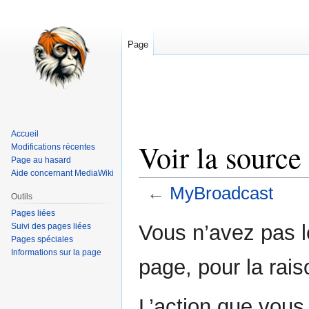
Page
Accueil
Voir la sourc
Modifications récentes
Page au hasard
Aide concernant MediaWiki
←
MyBroadcast
Outils
Pages liées
Aller
Aller
Vous n’avez pas le
Suivi des pages liées
à
à
Pages spéciales
Informations sur la page
la
la
page, pour la rais
navigation
recherche
L’action que vous