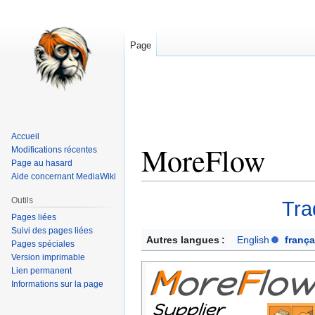
Page
Accueil
MoreFlow
Modifications récentes
Page au hasard
Aide concernant MediaWiki
Aller
Aller
Outils
Tra
à
à
Pages liées
la
la
Suivi des pages liées
Autres langues :
English
frança
Pages spéciales
navigation
recherche
Version imprimable
Lien permanent
Informations sur la page