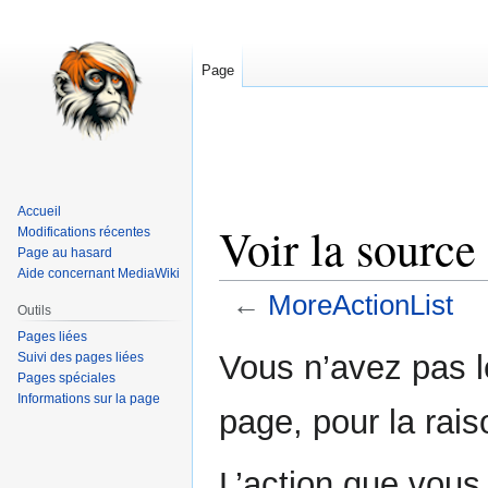
Page
Accueil
Voir la sourc
Modifications récentes
Page au hasard
Aide concernant MediaWiki
←
MoreActionList
Outils
Pages liées
Aller
Aller
Vous n’avez pas le
Suivi des pages liées
à
à
Pages spéciales
Informations sur la page
la
la
page, pour la rais
navigation
recherche
L’action que vous