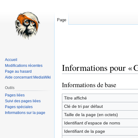
Page
Accueil
Informations pour « G
Modifications récentes
Page au hasard
Aide concernant MediaWiki
Informations de base
Aller
Aller
Outils
à
à
Pages liées
la
la
Titre affiché
Suivi des pages liées
navigation
recherche
Clé de tri par défaut
Pages spéciales
Informations sur la page
Taille de la page (en octets)
Identifiant dʼespace de noms
Identifiant de la page