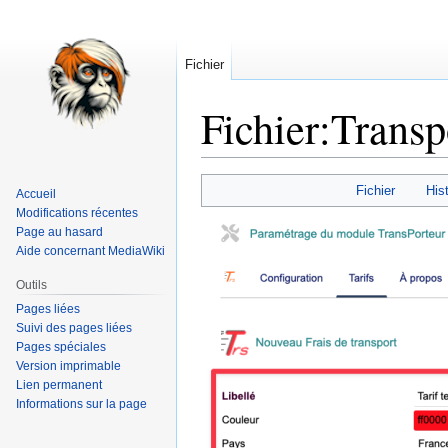
Fichier
Fichier
:
Transp
Aller
Aller
Fichier
Hist
Accueil
à
à
Modifications récentes
la
la
Page au hasard
navigation
recherche
Aide concernant MediaWiki
Outils
Pages liées
Suivi des pages liées
Pages spéciales
Version imprimable
Lien permanent
Informations sur la page